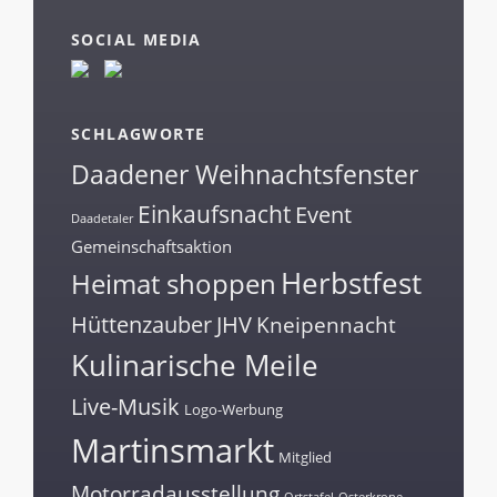
c
h
SOCIAL MEDIA
e
n
SCHLAGWORTE
Daadener Weihnachtsfenster
Einkaufsnacht
Event
Daadetaler
Gemeinschaftsaktion
Herbstfest
Heimat shoppen
Hüttenzauber
JHV
Kneipennacht
Kulinarische Meile
Live-Musik
Logo-Werbung
Martinsmarkt
Mitglied
Motorradausstellung
Ortstafel
Osterkrone