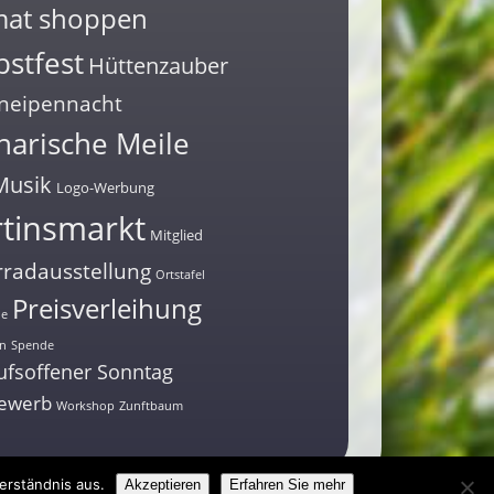
mat shoppen
stfest
Hüttenzauber
neipennacht
narische Meile
Musik
Logo-Werbung
tinsmarkt
Mitglied
radausstellung
Ortstafel
Preisverleihung
ne
n
Spende
ufsoffener Sonntag
ewerb
Workshop
Zunftbaum
erständnis aus.
Akzeptieren
Erfahren Sie mehr