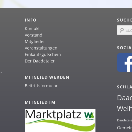
INFO
SUCH
Kontakt
S
u
Vorstand
c
Mitglieder
h
SOCIA
Veranstaltungen
e
Einkaufsgutschein
n
Der Daadetaler
e
MITGLIED WERDEN
Beitrittsformular
SCHL
Daa
MITGLIED IM
Weih
Daadetale
Gemein