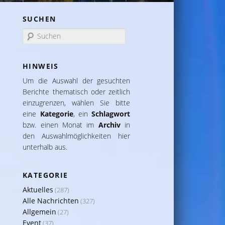
SUCHEN
S
u
c
h
HINWEIS
e
Um die Auswahl der gesuchten
n
Berichte thematisch oder zeitlich
einzu­grenzen, wählen Sie bitte
eine
Kategorie
, ein
Schlag­wort
bzw. einen Monat im
Archiv
in
den Auswahl­möglich­keiten hier
unter­halb aus.
KATEGORIE
Aktuelles
(287)
Alle Nachrichten
(327)
Allgemein
(27)
Event
(37)