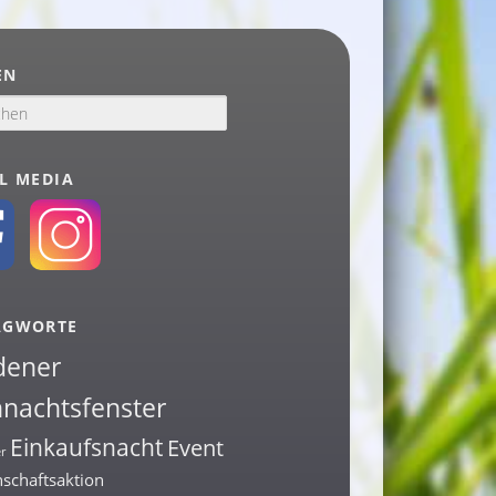
EN
L MEDIA
AGWORTE
dener
nachtsfenster
Einkaufsnacht
Event
r
schaftsaktion