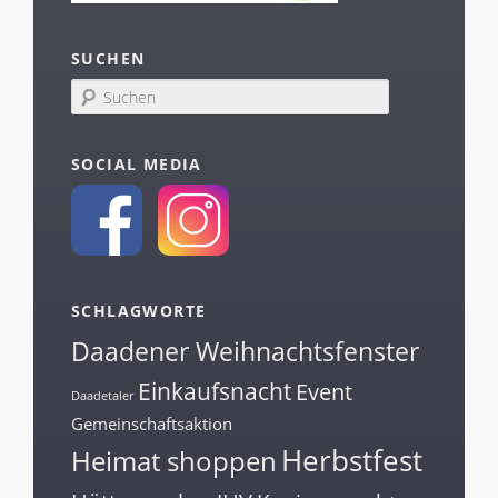
SUCHEN
S
u
c
h
SOCIAL MEDIA
e
n
SCHLAGWORTE
Daadener Weihnachtsfenster
Einkaufsnacht
Event
Daadetaler
Gemeinschaftsaktion
Herbstfest
Heimat shoppen