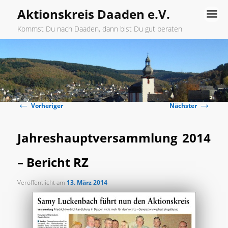
Aktionskreis Daaden e.V.
Kommst Du nach Daaden, dann bist Du gut beraten
Hauptmenü
Zum
primären
←
→
Inhalt
Beitragsnavigation
Vorheriger
Nächster
springen
Jahreshauptversammlung 2014
– Bericht RZ
Veröffentlicht am
13. März 2014