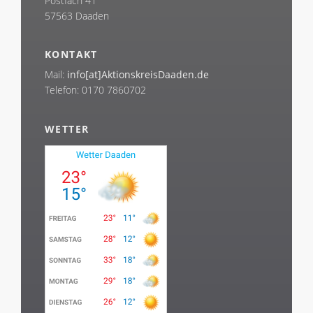
Postfach 41
57563 Daaden
KONTAKT
Mail:
info[at]AktionskreisDaaden.de
Telefon: 0170 7860702
WETTER