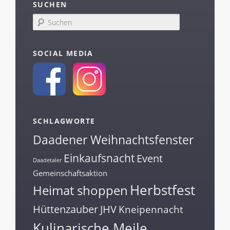
SUCHEN
S
u
c
h
SOCIAL MEDIA
e
n
SCHLAGWORTE
Daadener Weihnachtsfenster
Einkaufsnacht
Event
Daadetaler
Gemeinschaftsaktion
Herbstfest
Heimat shoppen
Hüttenzauber
JHV
Kneipennacht
Kulinarische Meile