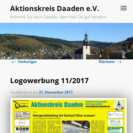
Aktionskreis Daaden e.V.
Kommst Du nach Daaden, dann bist Du gut beraten
Hauptmenü
Zum
primären
←
→
Inhalt
Beitragsnavigation
Vorheriger
Nächster
springen
Logowerbung 11/2017
Veröffentlicht am
21. November 2017