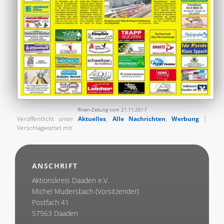
Rhein-Zeitung vom 21.11.2017
Veröffentlicht unter
Aktuelles
,
Alle Nachrichten
,
Werbung
|
Verschlagwortet mit
ANSCHRIFT
Aktionskreis Daaden e.V.
Michel Mudersbach (Vorsitzender)
Postfach 41
57563 Daaden