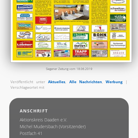
Siegener Zeitung vom 18.06.2019
Veröffentlicht unter
Aktuelles
,
Alle Nachrichten
,
Werbung
|
Verschlagwortet mit
ANSCHRIFT
Aktionskreis Daaden e.V.
Michel Mudersbach (Vorsitzender)
Postfach 41