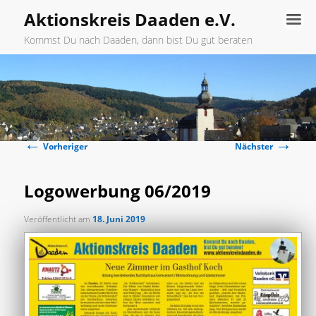
Aktionskreis Daaden e.V.
Kommst Du nach Daaden, dann bist Du gut beraten
Hauptmenü
Zum
primären
←
→
Inhalt
Beitragsnavigation
Vorheriger
Nächster
springen
Logowerbung 06/2019
Veröffentlicht am
18. Juni 2019