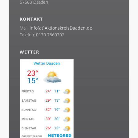
57563 Daaden
KONTAKT
Mail:
info[at]AktionskreisDaaden.de
Telefon: 0170 7860702
WETTER