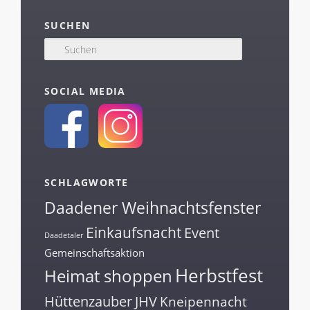
SUCHEN
S
u
c
h
SOCIAL MEDIA
e
n
SCHLAGWORTE
Daadener Weihnachtsfenster
Einkaufsnacht
Event
Daadetaler
Gemeinschaftsaktion
Herbstfest
Heimat shoppen
Hüttenzauber
JHV
Kneipennacht