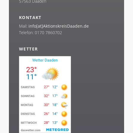
57563 Daaden
KONTAKT
Mail:
info[at]AktionskreisDaaden.de
Telefon: 0170 7860702
WETTER