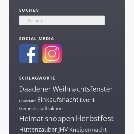
SUCHEN
S
u
c
h
SOCIAL MEDIA
e
n
SCHLAGWORTE
Daadener Weihnachtsfenster
Einkaufsnacht
Event
Daadetaler
Gemeinschaftsaktion
Herbstfest
Heimat shoppen
Hüttenzauber
JHV
Kneipennacht