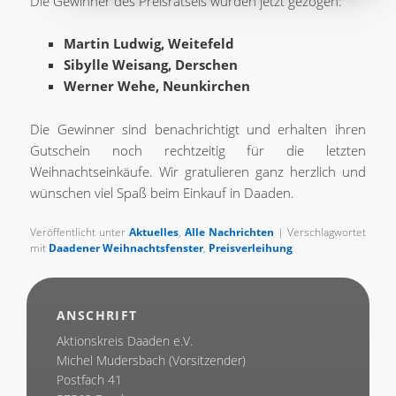
Die Gewinner des Preisrätsels wurden jetzt gezogen:
Martin Ludwig, Weitefeld
Sibylle Weisang, Derschen
Werner Wehe, Neunkirchen
Die Gewinner sind benachrichtigt und erhalten ihren
Gutschein noch rechtzeitig für die letzten
Weihnachtseinkäufe. Wir gratulieren ganz herzlich und
wünschen viel Spaß beim Einkauf in Daaden.
Veröffentlicht unter
Aktuelles
,
Alle Nachrichten
| Verschlagwortet
mit
Daadener Weihnachtsfenster
,
Preisverleihung
ANSCHRIFT
Aktionskreis Daaden e.V.
Michel Mudersbach (Vorsitzender)
Postfach 41