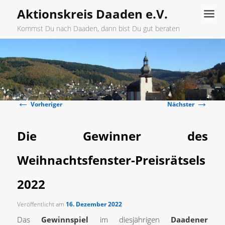
Aktionskreis Daaden e.V.
Kommst Du nach Daaden, dann bist Du gut beraten
Hauptmenü
Zum
primären
←
→
Inhalt
Beitragsnavigation
Vorheriger
Nächster
springen
Die Gewinner des
Weihnachtsfenster-Preisrätsels
2022
Veröffentlicht am
16. Dezember 2022
Das
Gewinnspiel
im diesjährigen
Daadener