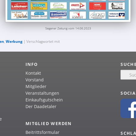
Siegener Zeitung vom 14.06.2023
ten
,
Werbung
| Verschlagwortet mit
INFO
SUCH
Kontakt
S
u
Vorstand
c
Mitglieder
h
SOCIA
Veranstaltungen
e
Einkaufsgutschein
n
Der Daadetaler
e
MITGLIED WERDEN
Beitrittsformular
SCHL