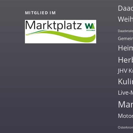
Daa
MITGLIED IM
Weih
Daadetale
Gemein
Hei
Herb
JHV
K
Kuli
Live-
Mar
Motor
Osterkro