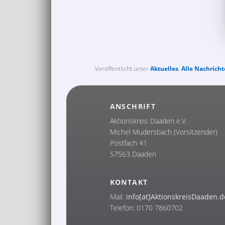
Veröffentlicht unter
Aktuelles
,
Alle Nachrich
ANSCHRIFT
Aktionskreis Daaden e.V.
Michel Mudersbach (Vorsitzender)
Postfach 41
57563 Daaden
KONTAKT
Mail:
info[at]AktionskreisDaaden.d
Telefon: 0170 7860702