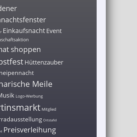
dener
nachtsfenster
Einkaufsnacht
Event
r
schaftsaktion
mat shoppen
stfest
Hüttenzauber
neipennacht
narische Meile
Musik
Logo-Werbung
tinsmarkt
Mitglied
radausstellung
Ortstafel
Preisverleihung
ne