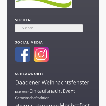
SUCHEN
S
u
c
h
SOCIAL MEDIA
e
n
SCHLAGWORTE
Daadener Weihnachtsfenster
Einkaufsnacht
Event
Daadetaler
Gemeinschaftsaktion
Herbstfest
Heimat shoppen