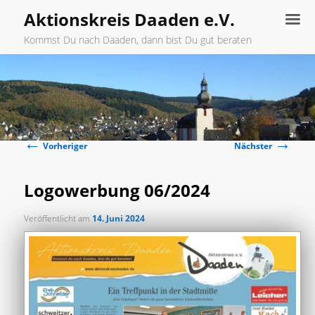
Aktionskreis Daaden e.V.
Kommst Du nach Daaden, dann bist Du gut beraten
Hauptmenü
Zum
primären
←
→
Inhalt
Beitragsnavigation
Vorheriger
Nächster
springen
Logowerbung 06/2024
Veröffentlicht am
14. Juni 2024