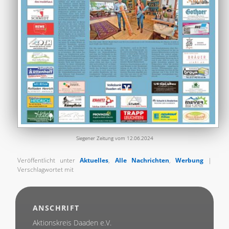
Siegener Zeitung vom 12.06.2024
Veröffentlicht unter
Aktuelles
,
Alle Nachrichten
,
Werbung
|
Verschlagwortet mit
ANSCHRIFT
Aktionskreis Daaden e.V.