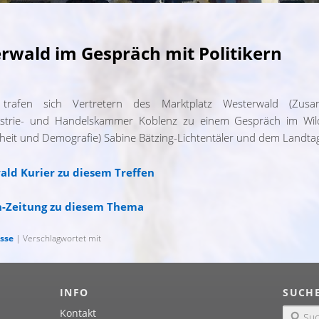
rwald im Gespräch mit Politikern
afen sich Vertretern des Marktplatz Westerwald (Zusamm
strie- und Handelskammer Koblenz zu einem Gespräch im Wil
undheit und Demografie) Sabine Bätzing-Lichtentäler und dem Landta
ald Kurier zu diesem Treffen
in-Zeitung zu diesem Thema
sse
| Verschlagwortet mit
INFO
SUCH
Kontakt
S