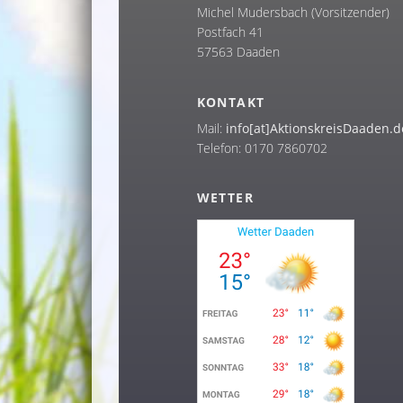
Michel Mudersbach (Vorsitzender)
Postfach 41
57563 Daaden
KONTAKT
Mail:
info[at]AktionskreisDaaden.d
Telefon: 0170 7860702
WETTER