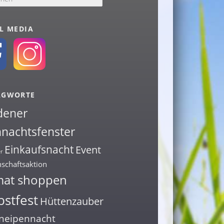
L MEDIA
AGWORTE
dener
nachtsfenster
Einkaufsnacht
Event
r
schaftsaktion
mat shoppen
stfest
Hüttenzauber
neipennacht