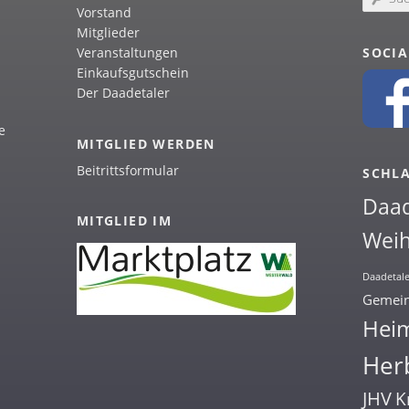
u
Vorstand
c
Mitglieder
h
SOCIA
Veranstaltungen
e
Einkaufsgutschein
n
Der Daadetaler
e
MITGLIED WERDEN
Beitrittsformular
SCHL
Daa
MITGLIED IM
Weih
Daadetale
Gemein
Hei
Herb
JHV
K