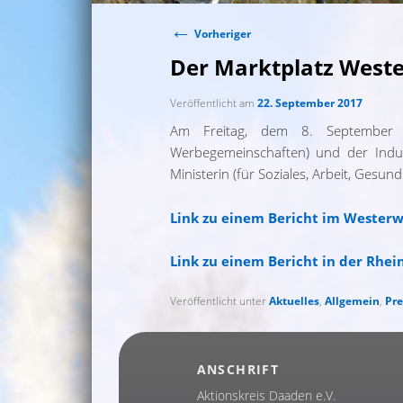
←
Beitragsnavigation
Vorheriger
Der Marktplatz Weste
Veröffentlicht am
22. September 2017
Am Freitag, dem 8. September tr
Werbegemeinschaften) und der Indu
Ministerin (für Soziales, Arbeit, Ges
Link zu einem Bericht im Westerw
Link zu einem Bericht in der Rhe
Veröffentlicht unter
Aktuelles
,
Allgemein
,
Pre
ANSCHRIFT
Aktionskreis Daaden e.V.