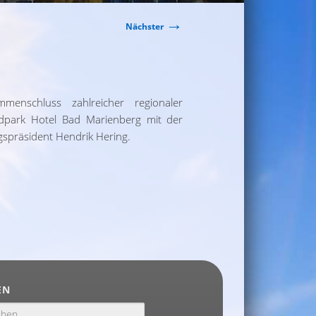
→
Nächster
enschluss zahlreicher regionaler
dpark Hotel Bad Marienberg mit der
gspräsident Hendrik Hering.
EN