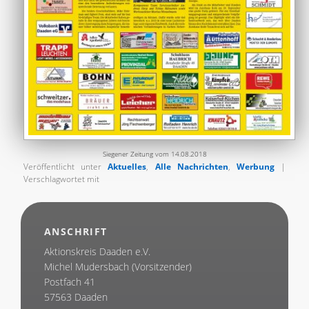
Siegener Zeitung vom 14.08.2018
Veröffentlicht unter
Aktuelles
,
Alle Nachrichten
,
Werbung
|
Verschlagwortet mit
ANSCHRIFT
Aktionskreis Daaden e.V.
Michel Mudersbach (Vorsitzender)
Postfach 41
57563 Daaden