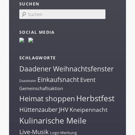
SUCHEN
S
u
c
h
SOCIAL MEDIA
e
n
SCHLAGWORTE
Daadener Weihnachtsfenster
Einkaufsnacht
Event
Daadetaler
Gemeinschaftsaktion
Herbstfest
Heimat shoppen
Hüttenzauber
JHV
Kneipennacht
Kulinarische Meile
Live-Musik
Logo-Werbung