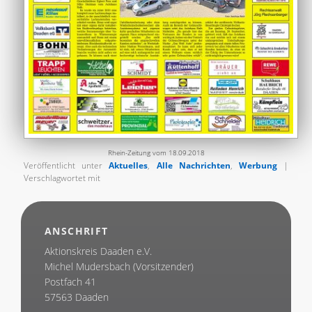
Rhein-Zeitung vom 18.09.2018
Veröffentlicht unter
Aktuelles
,
Alle Nachrichten
,
Werbung
|
Verschlagwortet mit
ANSCHRIFT
Aktionskreis Daaden e.V.
Michel Mudersbach (Vorsitzender)
Postfach 41
57563 Daaden