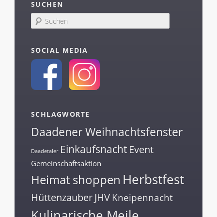
SUCHEN
S
u
c
h
SOCIAL MEDIA
e
n
SCHLAGWORTE
Daadener Weihnachtsfenster
Einkaufsnacht
Event
Daadetaler
Gemeinschaftsaktion
Herbstfest
Heimat shoppen
Hüttenzauber
JHV
Kneipennacht
Kulinarische Meile