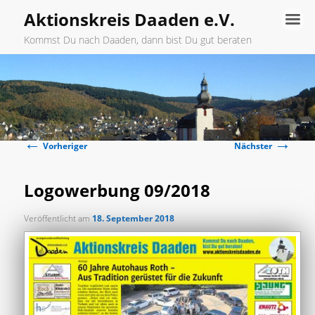
Aktionskreis Daaden e.V.
Kommst Du nach Daaden, dann bist Du gut beraten
Hauptmenü
Zum
primären
←
→
Inhalt
Beitragsnavigation
Vorheriger
Nächster
springen
Logowerbung 09/2018
Veröffentlicht am
18. September 2018