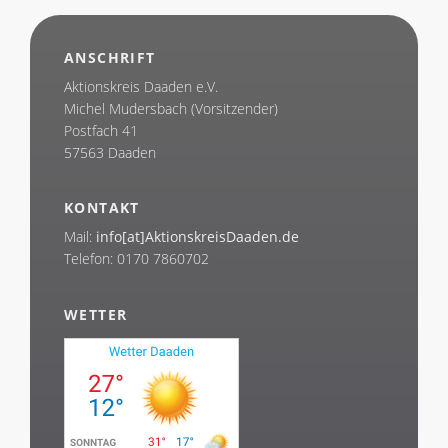
ANSCHRIFT
Aktionskreis Daaden e.V.
Michel Mudersbach (Vorsitzender)
Postfach 41
57563 Daaden
KONTAKT
Mail:
info[at]AktionskreisDaaden.de
Telefon: 0170 7860702
WETTER