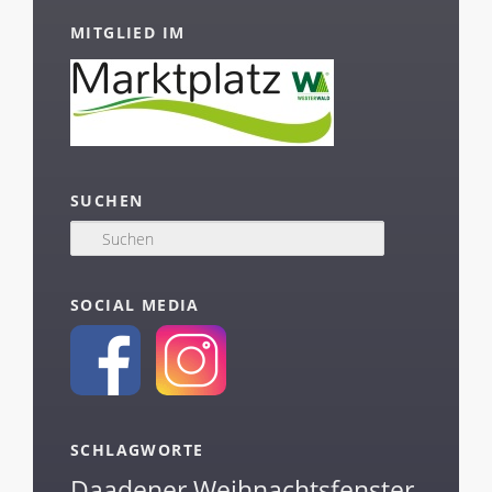
MITGLIED IM
SUCHEN
S
u
c
h
SOCIAL MEDIA
e
n
SCHLAGWORTE
Daadener Weihnachtsfenster