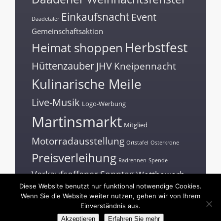
Einkaufsnacht
Event
Daadetaler
Gemeinschaftsaktion
Herbstfest
Heimat shoppen
Hüttenzauber
JHV
Kneipennacht
Kulinarische Meile
Live-Musik
Logo-Werbung
Martinsmarkt
Mitglied
Motorradausstellung
Ortstafel
Osterkrone
Preisverleihung
Radrennen
Spende
Verkaufsoffener Sonntag
Wettbewerb
Diese Website benutzt nur funktional notwendige Cookies.
Workshop
Zunftbaum
Wenn Sie die Website weiter nutzen, gehen wir von Ihrem
Einverständnis aus.
Akzeptieren
Erfahren Sie mehr