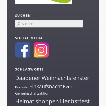
SUCHEN
S
u
c
h
SOCIAL MEDIA
e
n
SCHLAGWORTE
Daadener Weihnachtsfenster
Einkaufsnacht
Event
Daadetaler
Gemeinschaftsaktion
Herbstfest
Heimat shoppen