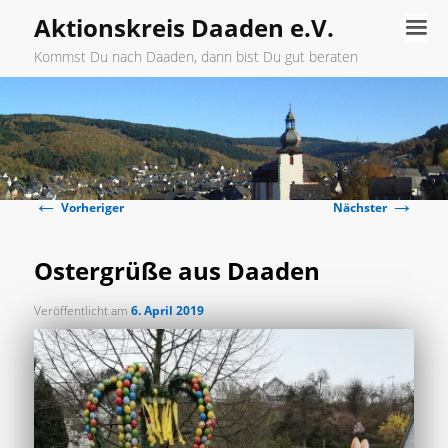
Aktionskreis Daaden e.V.
Kommst Du nach Daaden, dann bist Du gut beraten
Hauptmenü
Zum
primären
←
→
Inhalt
Beitragsnavigation
Vorheriger
Nächster
springen
Ostergrüße aus Daaden
Veröffentlicht am
6. April 2019