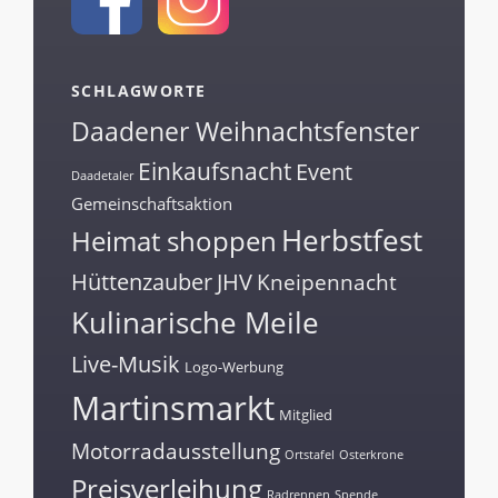
SCHLAGWORTE
Daadener Weihnachtsfenster
Einkaufsnacht
Event
Daadetaler
Gemeinschaftsaktion
Herbstfest
Heimat shoppen
Hüttenzauber
JHV
Kneipennacht
Kulinarische Meile
Live-Musik
Logo-Werbung
Martinsmarkt
Mitglied
Motorradausstellung
Ortstafel
Osterkrone
Preisverleihung
Radrennen
Spende