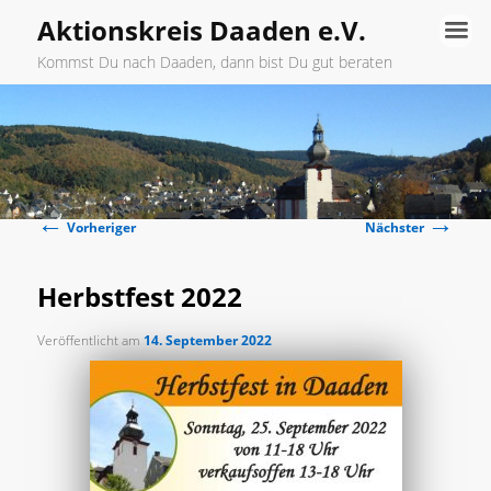
Aktionskreis Daaden e.V.
Kommst Du nach Daaden, dann bist Du gut beraten
Hauptmenü
Zum
primären
←
→
Inhalt
Beitragsnavigation
Vorheriger
Nächster
springen
Herbstfest 2022
Veröffentlicht am
14. September 2022