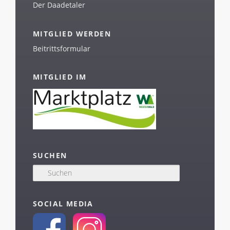
Der Daadetaler
MITGLIED WERDEN
Beitrittsformular
MITGLIED IM
SUCHEN
S
u
c
h
SOCIAL MEDIA
e
n