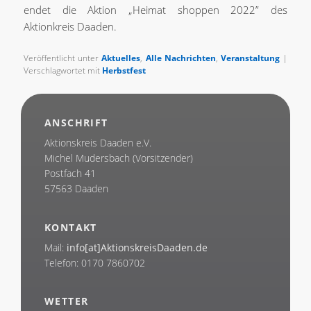
endet die Aktion „Heimat shoppen 2022” des
Aktionkreis Daaden.
Veröffentlicht unter
Aktuelles
,
Alle Nachrichten
,
Veranstaltung
|
Verschlagwortet mit
Herbstfest
ANSCHRIFT
Aktionskreis Daaden e.V.
Michel Mudersbach (Vorsitzender)
Postfach 41
57563 Daaden
KONTAKT
Mail:
info[at]AktionskreisDaaden.de
Telefon: 0170 7860702
WETTER