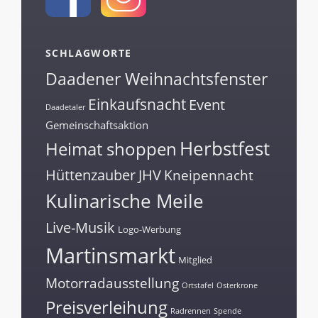
SCHLAGWORTE
Daadener Weihnachtsfenster
Einkaufsnacht
Event
Daadetaler
Gemeinschaftsaktion
Herbstfest
Heimat shoppen
Hüttenzauber
JHV
Kneipennacht
Kulinarische Meile
Live-Musik
Logo-Werbung
Martinsmarkt
Mitglied
Motorradausstellung
Ortstafel
Osterkrone
Preisverleihung
Radrennen
Spende