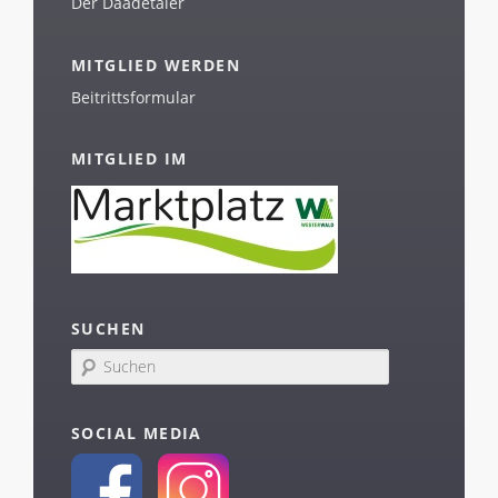
Der Daadetaler
MITGLIED WERDEN
Beitrittsformular
MITGLIED IM
SUCHEN
S
u
c
h
SOCIAL MEDIA
e
n