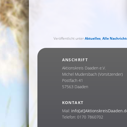
Veröffentlicht unter
Aktuelles
,
Alle Nachrich
ANSCHRIFT
Aktionskreis Daaden e.V.
Michel Mudersbach (Vorsitzender)
Postfach 41
57563 Daaden
KONTAKT
Mail:
info[at]AktionskreisDaaden.d
Telefon: 0170 7860702