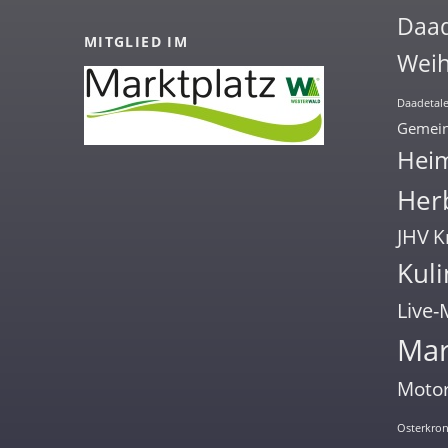
Daa
MITGLIED IM
Weih
Daadetale
Gemein
Hei
Herb
JHV
K
Kuli
Live-
Mar
Motor
Osterkro