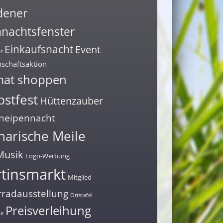
dener
nachtsfenster
Einkaufsnacht
Event
r
schaftsaktion
mat shoppen
stfest
Hüttenzauber
neipennacht
narische Meile
Musik
Logo-Werbung
tinsmarkt
Mitglied
radausstellung
Ortstafel
Preisverleihung
ne