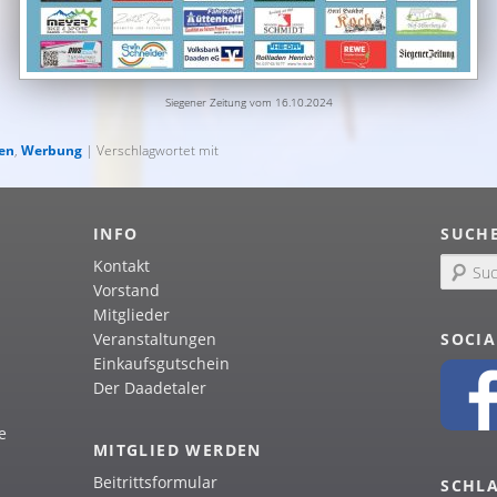
Siegener Zeitung vom 16.10.2024
ten
,
Werbung
| Verschlagwortet mit
INFO
SUCH
Kontakt
S
u
Vorstand
c
Mitglieder
h
SOCIA
Veranstaltungen
e
Einkaufsgutschein
n
Der Daadetaler
e
MITGLIED WERDEN
Beitrittsformular
SCHL