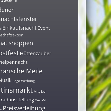
AGWORTE
dener
nachtsfenster
Einkaufsnacht
Event
r
schaftsaktion
mat shoppen
stfest
Hüttenzauber
neipennacht
narische Meile
Musik
Logo-Werbung
tinsmarkt
Mitglied
radausstellung
Ortstafel
Preisverleihung
ne