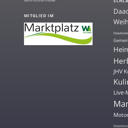
SCHL
Daa
MITGLIED IM
Weih
Daadetale
Gemein
Hei
Herb
JHV
K
Kuli
Live-
Mar
Motor
Osterkro