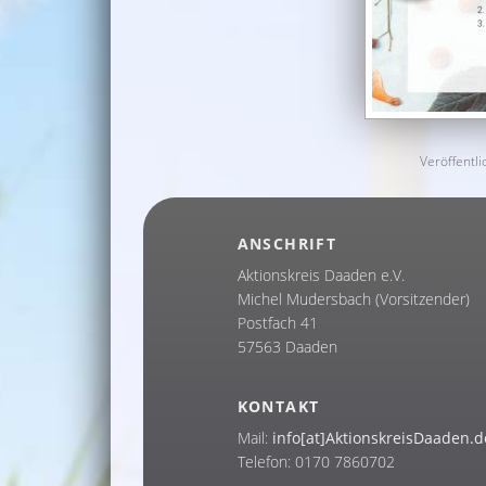
Veröffentli
ANSCHRIFT
Aktionskreis Daaden e.V.
Michel Mudersbach (Vorsitzender)
Postfach 41
57563 Daaden
KONTAKT
Mail:
info[at]AktionskreisDaaden.d
Telefon: 0170 7860702