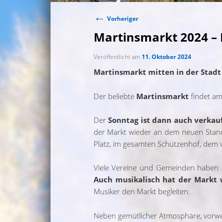
←
Beitragsnavigation
Vorheriger
Martinsmarkt 2024 – B
Veröffentlicht am
11. Oktober 2024
Martinsmarkt mitten in der Stadt
Der beliebte
Martinsmarkt
findet a
Der
Sonntag ist dann auch verkau
der Markt wieder an dem neuen Stand
Platz, im gesamten Schützenhof, dem v
Viele Vereine und Gemeinden haben s
Auch musikalisch hat der Markt 
Musiker den Markt begleiten.
Neben gemütlicher Atmosphäre, vorwei