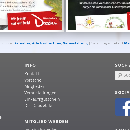
cht unter
Aktuelles
,
Alle Nachrichten
,
Veranstaltung
| Verschlagwortet mit
Mar
INFO
SUCH
Kontakt
S
u
Vorstand
c
Mitglieder
h
SOCIA
Veranstaltungen
e
Einkaufsgutschein
n
Der Daadetaler
e
MITGLIED WERDEN
Beitrittsformular